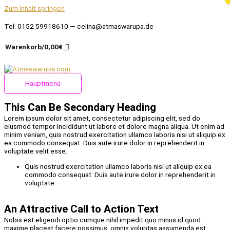
Zum Inhalt springen
Tel: 0152 59918610 — celina@atmaswarupa.de
Warenkorb/
0,00
€
Hauptmenü
This Can Be Secondary Heading
Lorem ipsum dolor sit amet, consectetur adipiscing elit, sed do
eiusmod tempor incididunt ut labore et dolore magna aliqua. Ut enim ad
minim veniam, quis nostrud exercitation ullamco laboris nisi ut aliquip ex
ea commodo consequat. Duis aute irure dolor in reprehenderit in
voluptate velit esse.
Quis nostrud exercitation ullamco laboris nisi ut aliquip ex ea
commodo consequat. Duis aute irure dolor in reprehenderit in
voluptate.
An Attractive Call to Action Text
Nobis est eligendi optio cumque nihil impedit quo minus id quod
maxime placeat facere possimus, omnis voluptas assumenda est,